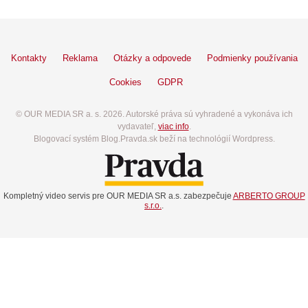
Kontakty
Reklama
Otázky a odpovede
Podmienky používania
Cookies
GDPR
© OUR MEDIA SR a. s. 2026. Autorské práva sú vyhradené a vykonáva ich
vydavateľ,
viac info
.
Blogovací systém Blog.Pravda.sk beží na technológií Wordpress.
Kompletný video servis pre OUR MEDIA SR a.s. zabezpečuje
ARBERTO GROUP
s.r.o.
.