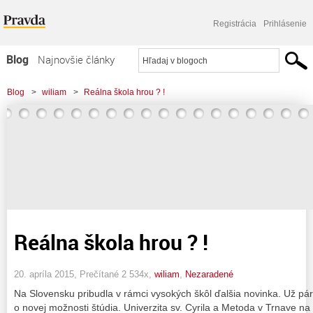
Registrácia
Prihlásenie
Blog
Najnovšie články
Najčítanejšie články
Blog
>
wiliam
>
Reálna škola hrou ? !
Najkomentovanejšie články
Zoznam blogov
Komerčné blogy
Reálna škola hrou ? !
20. apríla 2015, Prečítané 2 534x,
wiliam
,
Nezaradené
Na Slovensku pribudla v rámci vysokých škôl ďalšia novinka. Už pár
o novej možnosti štúdia. Univerzita sv. Cyrila a Metoda v Trnave na