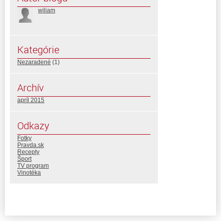
wiliam
Kategórie
Nezaradené
(1)
Archív
apríl 2015
Odkazy
Fotky
Pravda.sk
Recepty
Šport
TV program
Vinotéka